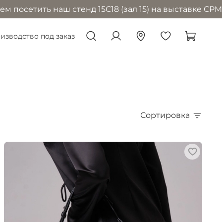
 наш стенд 15С18 (зал 15) на выставке CPM в Москве 
изводство под заказ
Сортировка