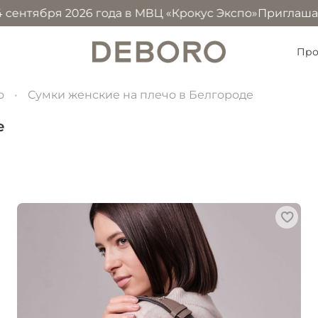
я 2026 года в МВЦ «Крокус Экспо»
Приглашаем посетить
Про
о
Сумки женские на плечо в Белгороде
е