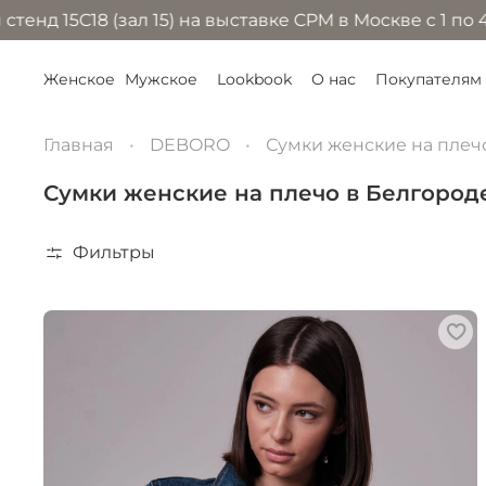
 (зал 15) на выставке CPM в Москве с 1 по 4 сентябр
Женское
Мужское
Lookbook
О нас
Покупателям
Главная
DEBORO
Сумки женские на плеч
Сумки женские на плечо в Белгород
Фильтры