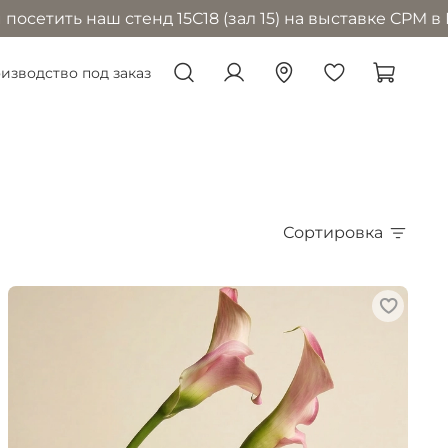
 стенд 15С18 (зал 15) на выставке CPM в Москве с 1 
изводство под заказ
Сортировка