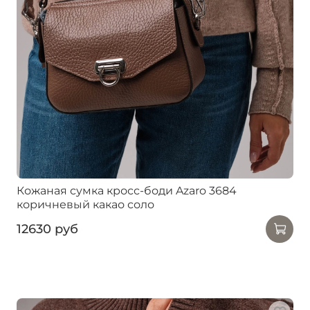
Кожаная сумка кросс-боди Azaro 3684
коричневый какао соло
12630 руб