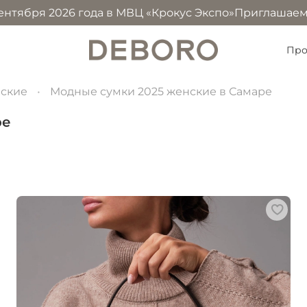
26 года в МВЦ «Крокус Экспо»
Приглашаем посетить наш
Про
нские
Модные сумки 2025 женские в Самаре
ре