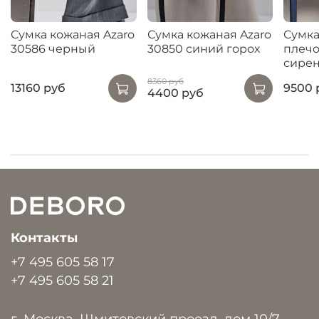
Сумка кожаная Azaro
Сумка кожаная Azaro
Сумка
30586 черный
30850 синий горох
плечо
сирен
8360 руб
13160 руб
9500 
4400 руб
Контакты
+7 495 605 58 17
+7 495 605 58 21
г. Москва, Шмитовский проезд, дом 10/7