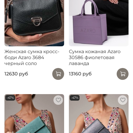
Женская сумка кросс-
Сумка кожаная Azaro
боди Azaro 3684
30586 фиолетовая
черный соло
лаванда
12630 руб
13160 руб
-47%
-47%