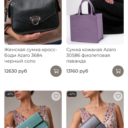
Женская сумка кросс-
Сумка кожаная Azaro
боди Azaro 3684
30586 фиолетовая
черный соло
лаванда
12630 руб
13160 руб
-47%
-47%