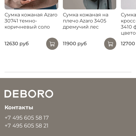
Сумка кожаная Azaro
Сумка кожаная на
Сумка
30741 темно-
плечо Azaro 3405
кросс
коричневый соло
дремучий лес
3410 
цвето
12630 руб
11900 руб
12700
Контакты
+7 495 605 58 17
+7 495 605 58 21