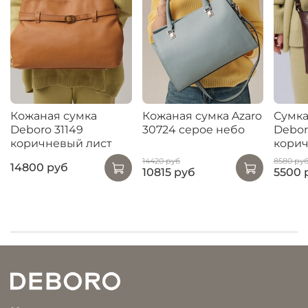
Кожаная сумка
Кожаная сумка Azaro
Сумка
Deboro 31149
30724 серое небо
Debor
коричневый лист
кори
14420 руб
8580 ру
14800 руб
10815 руб
5500 