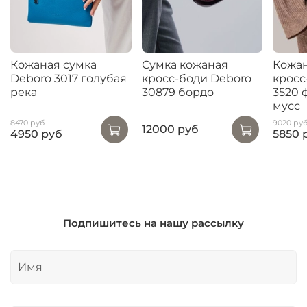
Кожаная сумка
Сумка кожаная
Кожан
Deboro 3017 голубая
кросс-боди Deboro
кросс
река
30879 бордо
3520 
мусс
8470 руб
9020 ру
12000 руб
4950 руб
5850 
Подпишитесь на нашу рассылку