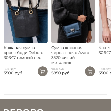
Кожаная сумка
Сумка кожаная
Клатч
кросс-боди Deboro
через плечо Azaro
30647
30347 темный лес
3520 синий
металлик
8580 руб
9020 руб
10080 ру
5500 руб
5850 руб
3500 