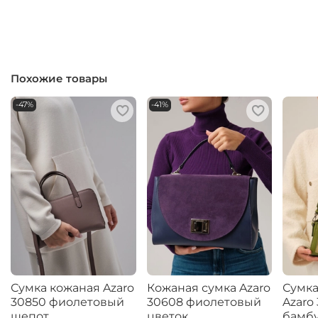
Похожие товары
-47%
-41%
Сумка кожаная Azaro
Кожаная сумка Azaro
Сумка
30850 фиолетовый
30608 фиолетовый
Azaro
шепот
цветок
бамб