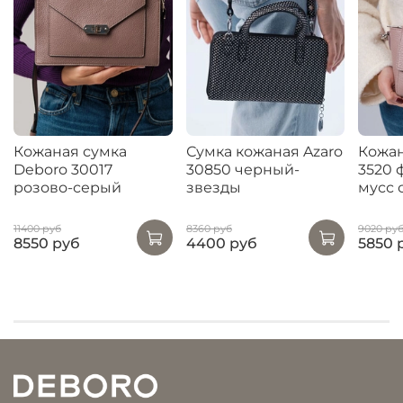
Кожаная сумка
Сумка кожаная Azaro
Кожан
Deboro 30017
30850 черный-
3520 
розово-серый
звезды
мусс 
11400 руб
8360 руб
9020 ру
8550 руб
4400 руб
5850 