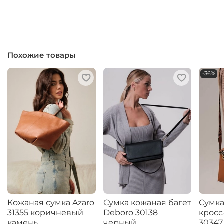
Похожие товары
-36%
Кожаная сумка Azaro
Сумка кожаная багет
Сумка
31355 коричневый
Deboro 30138
кросс
камень
черный
30347