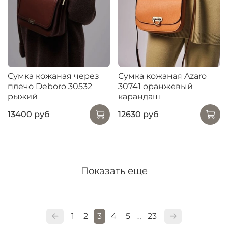
Сумка кожаная через
Сумка кожаная Azaro
плечо Deboro 30532
30741 оранжевый
рыжий
карандаш
13400 руб
12630 руб
Показать еще
1
2
3
4
5
23
…