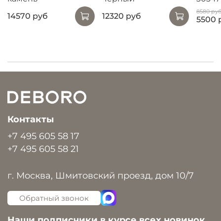
8580 ру
14570 руб
12320 руб
5500 
Контакты
+7 495 605 58 17
+7 495 605 58 21
г. Москва, Шмитовский проезд, дом 10/7
Обратный звонок
Наши подписчики в курсе всех новинок