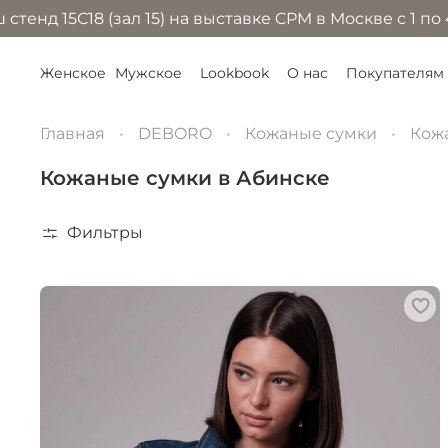
(зал 15) на выставке CPM в Москве с 1 по 4 сентября
Женское
Мужское
Lookbook
О нас
Покупателям
Главная
DEBORO
Кожаные сумки
Кож
Кожаные сумки в Абинске
Фильтры