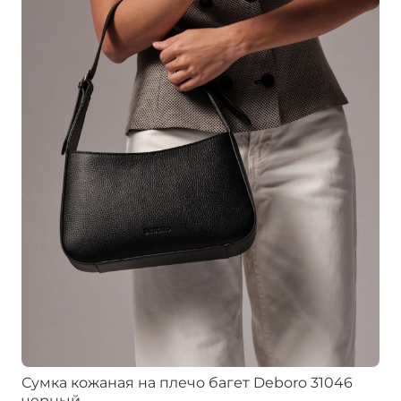
Сумка кожаная на плечо багет Deboro 31046
черный