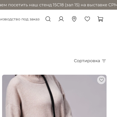
наш стенд 15С18 (зал 15) на выставке CPM в Москве с
изводство под заказ
Сортировка