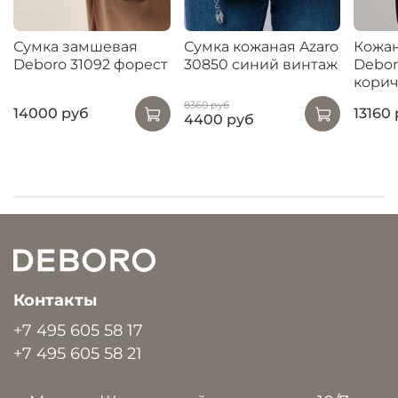
Сумка замшевая
Сумка кожаная Azaro
Кожан
Deboro 31092 форест
30850 синий винтаж
Debor
кори
8360 руб
14000 руб
13160
4400 руб
Контакты
+7 495 605 58 17
+7 495 605 58 21