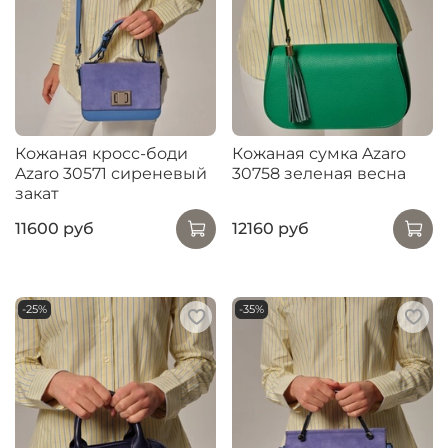
Кожаная кросс-боди
Кожаная сумка Azaro
Azaro 30571 сиреневый
30758 зеленая весна
закат
11600 руб
12160 руб
-25%
-35%