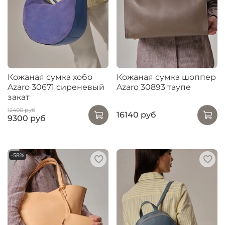
Кожаная сумка хобо
Кожаная сумка шоппер
Azaro 30671 сиреневый
Azaro 30893 таупе
закат
12400 руб
16140 руб
9300 руб
-58%