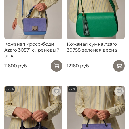
Кожаная кросс-боди
Кожаная сумка Azaro
Azaro 30571 сиреневый
30758 зеленая весна
закат
11600 руб
12160 руб
-25%
-35%