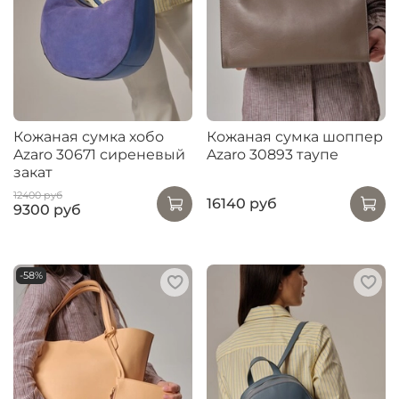
Кожаная сумка хобо
Кожаная сумка шоппер
Azaro 30671 сиреневый
Azaro 30893 таупе
закат
12400 руб
16140 руб
9300 руб
-58%