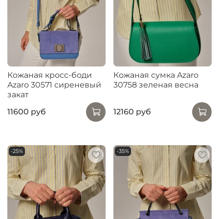
Кожаная кросс-боди
Кожаная сумка Azaro
Azaro 30571 сиреневый
30758 зеленая весна
закат
11600 руб
12160 руб
-25%
-35%