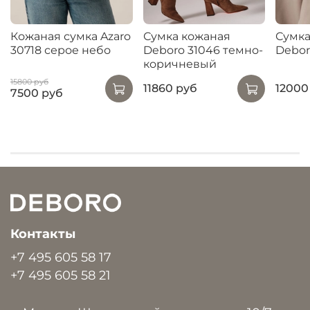
Кожаная сумка Azaro
Сумка кожаная
Сумка
30718 серое небо
Deboro 31046 темно-
Debor
коричневый
15800 руб
11860 руб
12000
7500 руб
Контакты
+7 495 605 58 17
+7 495 605 58 21