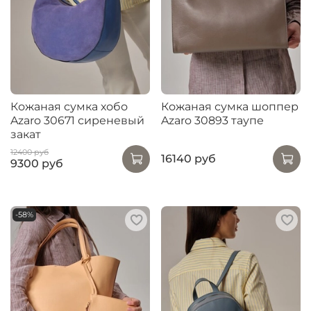
Кожаная сумка хобо
Кожаная сумка шоппер
Azaro 30671 сиреневый
Azaro 30893 таупе
закат
12400 руб
16140 руб
9300 руб
-58%