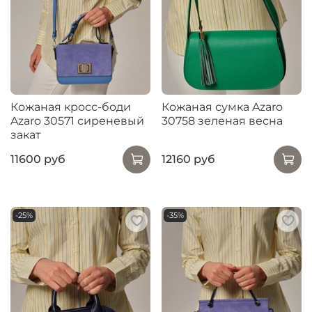
Кожаная кросс-боди
Кожаная сумка Azaro
Azaro 30571 сиреневый
30758 зеленая весна
закат
11600 руб
12160 руб
-25%
-35%