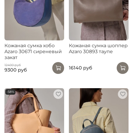
Кожаная сумка хобо
Кожаная сумка шоппер
Azaro 30671 сиреневый
Azaro 30893 таупе
закат
12400 руб
16140 руб
9300 руб
-58%