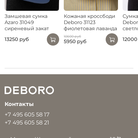
Замшевая сумка
Кожаная кроссбоди
Сумка
Azaro 31049
Deboro 31123
Debor
сиреневый закат
фиолетовая лаванда
светл
10600 руб
13250 руб
12000
5950 руб
Контакты
+7 495 605 58 17
+7 495 605 58 21