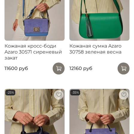
Кожаная кросс-боди
Кожаная сумка Azaro
Azaro 30571 сиреневый
30758 зеленая весна
закат
11600 руб
12160 руб
-25%
-35%