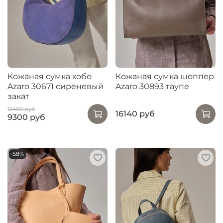
Кожаная сумка хобо
Кожаная сумка шоппер
Azaro 30671 сиреневый
Azaro 30893 таупе
закат
12400 руб
16140 руб
9300 руб
-58%