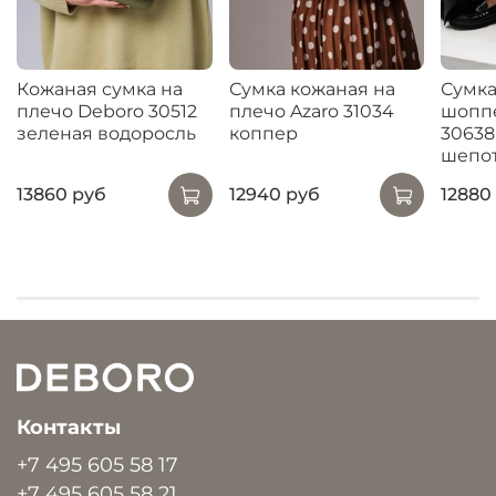
Кожаная сумка на
Сумка кожаная на
Сумка
плечо Deboro 30512
плечо Azaro 31034
шопп
зеленая водоросль
коппер
30638
шепо
13860 руб
12940 руб
12880
Контакты
+7 495 605 58 17
+7 495 605 58 21