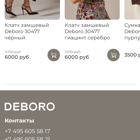
Клатч замшевый
Клатч замшевый
Сумка
Deboro 30477
Deboro 30477
Debor
черный
гиацинт серебро
пурпу
11770 руб
11770 руб
3500 
6000 руб
6000 руб
Контакты
+7 495 605 58 17
+7 495 605 58 21