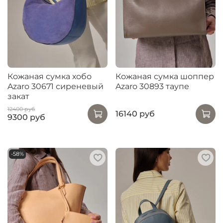
Кожаная сумка хобо
Кожаная сумка шоппер
Azaro 30671 сиреневый
Azaro 30893 таупе
закат
12400 руб
16140 руб
9300 руб
-58%