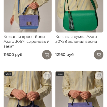
Кожаная кросс-боди
Кожаная сумка Azaro
Azaro 30571 сиреневый
30758 зеленая весна
закат
11600 руб
12160 руб
-25%
-35%