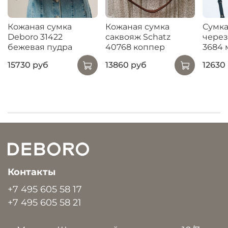
Кожаная сумка
Кожаная сумка
Сумка
Deboro 31422
саквояж Schatz
через
бежевая пудра
40768 коппер
3684 
15730 руб
13860 руб
12630
Контакты
+7 495 605 58 17
+7 495 605 58 21