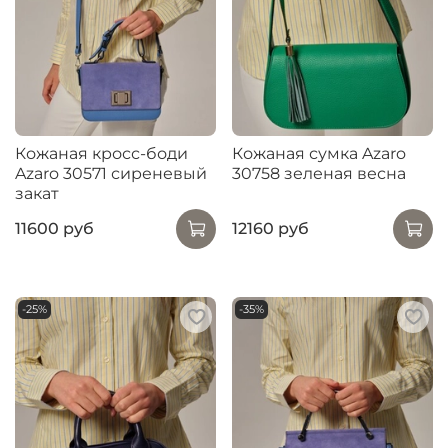
Кожаная кросс-боди
Кожаная сумка Azaro
Azaro 30571 сиреневый
30758 зеленая весна
закат
11600 руб
12160 руб
-25%
-35%