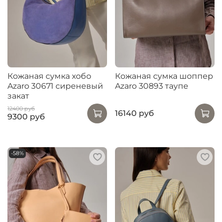
Кожаная сумка хобо
Кожаная сумка шоппер
Azaro 30671 сиреневый
Azaro 30893 таупе
закат
12400 руб
16140 руб
9300 руб
-58%