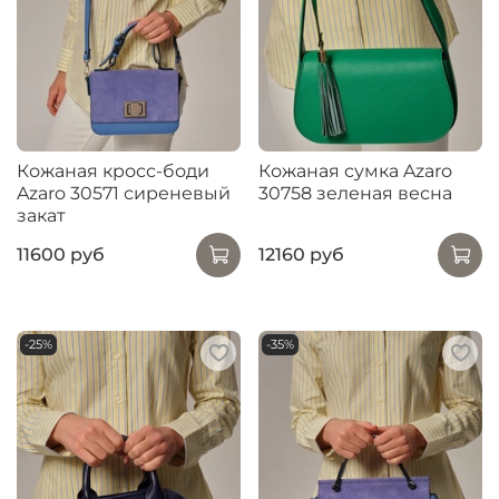
Кожаная кросс-боди
Кожаная сумка Azaro
Azaro 30571 сиреневый
30758 зеленая весна
закат
11600 руб
12160 руб
-25%
-35%