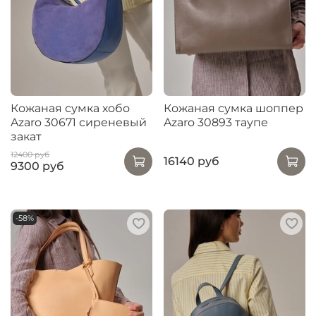
Кожаная сумка хобо
Кожаная сумка шоппер
Azaro 30671 сиреневый
Azaro 30893 таупе
закат
12400 руб
16140 руб
9300 руб
-58%