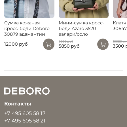
Сумка кожаная
Мини-сумка кросс-
Клатч
кросс-боди Deboro
боди Azaro 3520
30647
30879 адамантин
залари/соло
9020 руб
10080 ру
12000 руб
5850 руб
3500 
Контакты
+7 495 605 58 17
+7 495 605 58 21