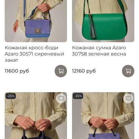
Кожаная кросс-боди
Кожаная сумка Azaro
Azaro 30571 сиреневый
30758 зеленая весна
закат
11600 руб
12160 руб
-25%
-35%