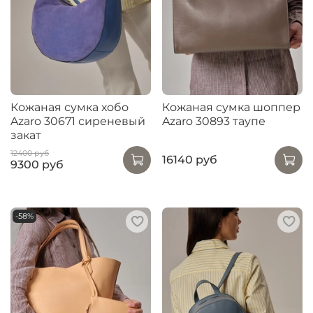
Кожаная сумка хобо
Кожаная сумка шоппер
Azaro 30671 сиреневый
Azaro 30893 таупе
закат
12400 руб
16140 руб
9300 руб
-58%