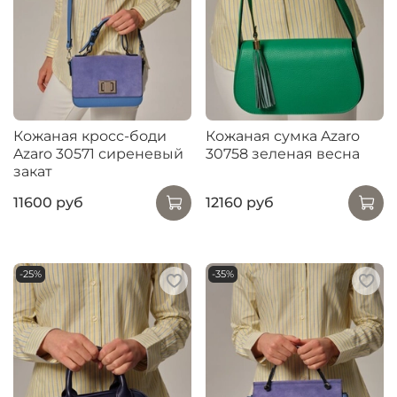
Кожаная кросс-боди
Кожаная сумка Azaro
Azaro 30571 сиреневый
30758 зеленая весна
закат
11600 руб
12160 руб
-25%
-35%