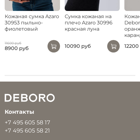
Кожаная сумка Azaro
Сумка кожаная на
Кожан
30953 пыльно-
плечо Azaro 30996
Debor
фиолетовый
красная луна
оран
кара
11600 руб
10090 руб
12200
8900 руб
Контакты
+7 495 605 58 17
+7 495 605 58 21