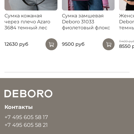
Сумка кожаная
Сумка замшевая
Женск
через плечо Azaro
Deboro 31033
Debor
3684 темный лес
фиолетовый флокс
темны
11400 ру
12630 руб
9500 руб
8550 
Контакты
+7 495 605 58 17
+7 495 605 58 21