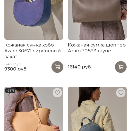
Кожаная сумка хобо
Кожаная сумка шоппер
Azaro 30671 сиреневый
Azaro 30893 таупе
закат
12400 руб
16140 руб
9300 руб
-58%