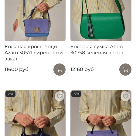
Кожаная кросс-боди
Кожаная сумка Azaro
Azaro 30571 сиреневый
30758 зеленая весна
закат
11600 руб
12160 руб
-25%
-35%