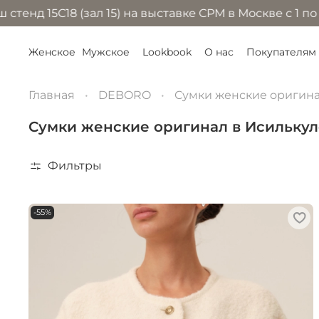
(зал 15) на выставке CPM в Москве с 1 по 4 сентября
Женское
Мужское
Lookbook
О нас
Покупателям
Главная
DEBORO
Сумки женские оригин
Сумки женские оригинал в Исилькул
Фильтры
-55%