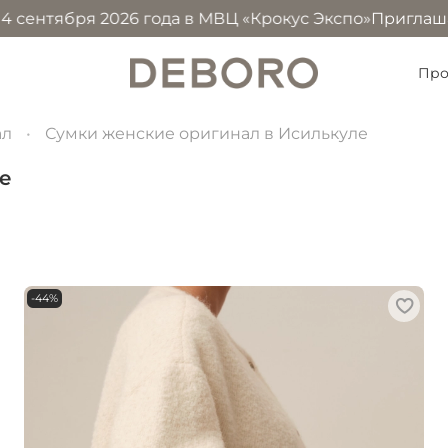
 2026 года в МВЦ «Крокус Экспо»
Приглашаем посетить 
Про
ал
Сумки женские оригинал в Исилькуле
е
-44%