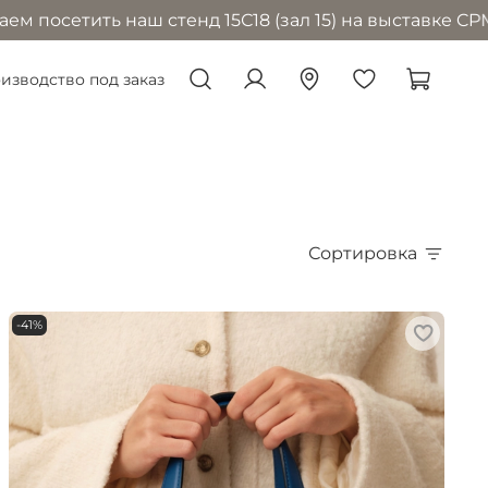
наш стенд 15С18 (зал 15) на выставке CPM в Москве с
изводство под заказ
Сортировка
-41%