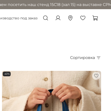
аш стенд 15С18 (зал 15) на выставке CPM в Москве с 
изводство под заказ
Сортировка
-41%