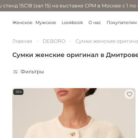
зал 15) на выставке CPM в Москве с 1 по 4 сентября 
Женское
Мужское
Lookbook
О нас
Покупателям
Главная
DEBORO
Сумки женские оригин
Сумки женские оригинал в Дмитров
Фильтры
-55%