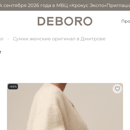
2026 года в МВЦ «Крокус Экспо»
Приглашаем посетить н
Про
ал
Сумки женские оригинал в Дмитрове
е
-44%