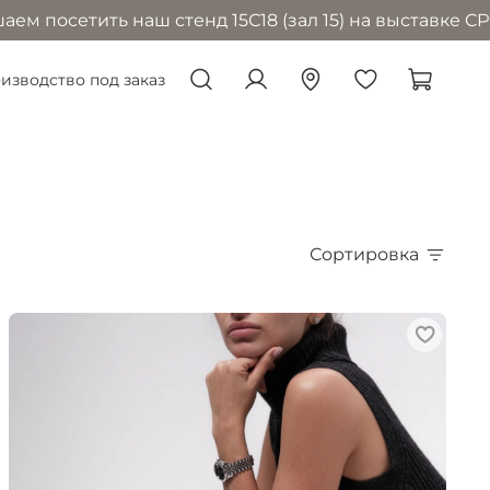
 наш стенд 15С18 (зал 15) на выставке CPM в Москве 
изводство под заказ
Сортировка