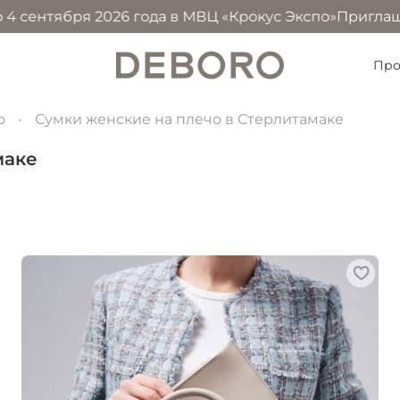
я 2026 года в МВЦ «Крокус Экспо»
Приглашаем посетить
Про
о
Сумки женские на плечо в Стерлитамаке
маке