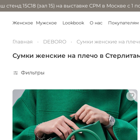
 (зал 15) на выставке CPM в Москве с 1 по 4 сентябр
Женское
Мужское
Lookbook
О нас
Покупателям
Главная
DEBORO
Сумки женские на плеч
Сумки женские на плечо в Стерлита
Фильтры