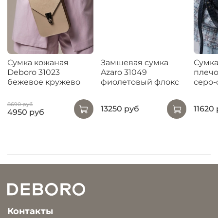
Сумка кожаная
Замшевая сумка
Сумка
Deboro 31023
Azaro 31049
плечо
бежевое кружево
фиолетовый флокс
серо-
8690 руб
13250 руб
11620
4950 руб
Контакты