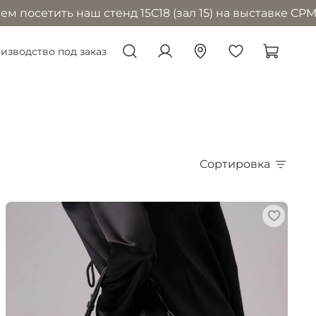
 наш стенд 15С18 (зал 15) на выставке CPM в Москве с
изводство под заказ
Сортировка