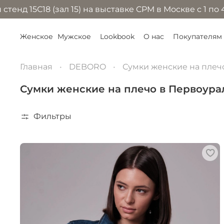
 (зал 15) на выставке CPM в Москве с 1 по 4 сентябр
Женское
Мужское
Lookbook
О нас
Покупателям
Главная
DEBORO
Сумки женские на плеч
Сумки женские на плечо в Первоура
Фильтры