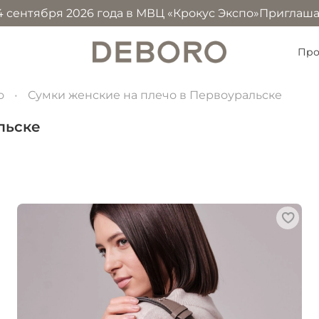
я 2026 года в МВЦ «Крокус Экспо»
Приглашаем посетить
Про
о
Сумки женские на плечо в Первоуральске
льске