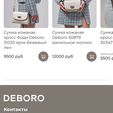
Сумка кожаная
Сумка кожаная
Сумка
кросс-боди Deboro
Deboro 30879
кросс
31033 крок бежевый
ванильное молоко
30347
лен
8580 ру
9500 руб
12000 руб
5500 
Контакты