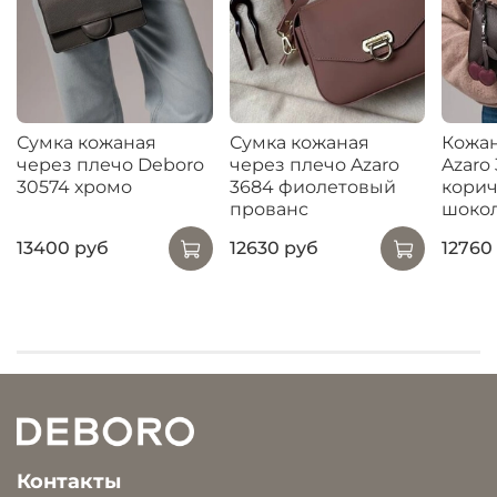
Сумка кожаная
Сумка кожаная
Кожан
через плечо Deboro
через плечо Azaro
Azaro
30574 хромо
3684 фиолетовый
кори
прованс
шоко
13400 руб
12630 руб
12760
Контакты