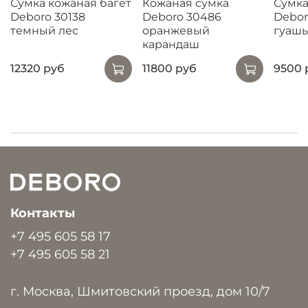
Сумка кожаная багет
Кожаная сумка
Сумка
Deboro 30138
Deboro 30486
Debor
темный лес
оранжевый
гуашь
карандаш
12320 руб
11800 руб
9500 
Контакты
+7 495 605 58 17
+7 495 605 58 21
г. Москва, Шмитовский проезд, дом 10/7