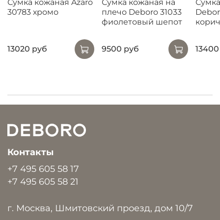
Сумка кожаная Azaro
Сумка кожаная на
Сумка
30783 хромо
плечо Deboro 31033
Debor
фиолетовый шепот
кори
13020 руб
9500 руб
13400
Контакты
+7 495 605 58 17
+7 495 605 58 21
г. Москва, Шмитовский проезд, дом 10/7