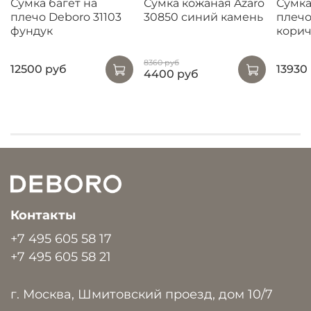
Сумка багет на
Сумка кожаная Azaro
Сумка
плечо Deboro 31103
30850 синий камень
плечо
фундук
кори
8360 руб
12500 руб
13930
4400 руб
Контакты
+7 495 605 58 17
+7 495 605 58 21
г. Москва, Шмитовский проезд, дом 10/7