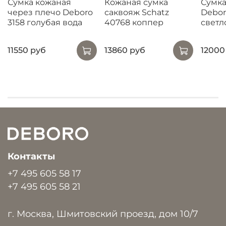
Сумка кожаная
Кожаная сумка
Сумка
через плечо Deboro
саквояж Schatz
Debor
3158 голубая вода
40768 коппер
светл
11550 руб
13860 руб
12000
Контакты
+7 495 605 58 17
+7 495 605 58 21
г. Москва, Шмитовский проезд, дом 10/7