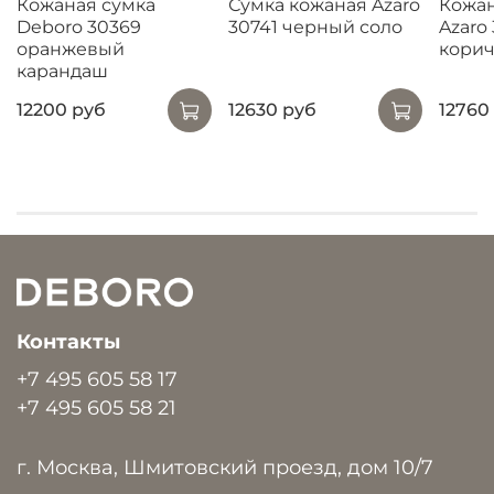
Кожаная сумка
Сумка кожаная Azaro
Кожан
Deboro 30369
30741 черный соло
Azaro
оранжевый
кори
карандаш
12200 руб
12630 руб
12760
Контакты
+7 495 605 58 17
+7 495 605 58 21
г. Москва, Шмитовский проезд, дом 10/7