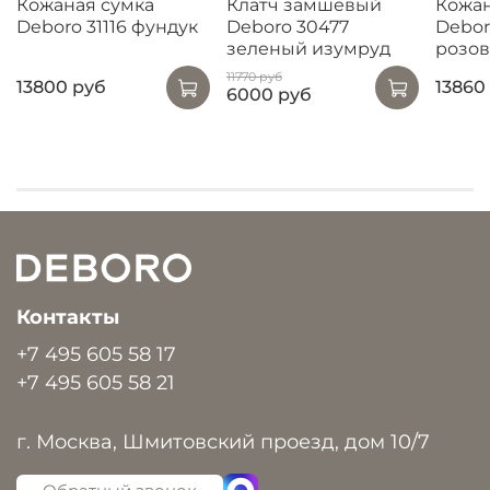
Кожаная сумка
Клатч замшевый
Кожан
Deboro 31116 фундук
Deboro 30477
Debor
зеленый изумруд
розо
11770 руб
13800 руб
13860
6000 руб
Контакты
+7 495 605 58 17
+7 495 605 58 21
г. Москва, Шмитовский проезд, дом 10/7