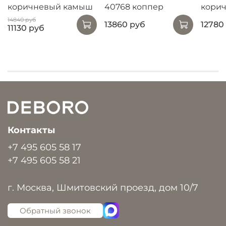
коричневый камыш
40768 коппер
корич
14840 руб
13860 руб
12780
11130 руб
Контакты
+7 495 605 58 17
+7 495 605 58 21
г. Москва, Шмитовский проезд, дом 10/7
Обратный звонок