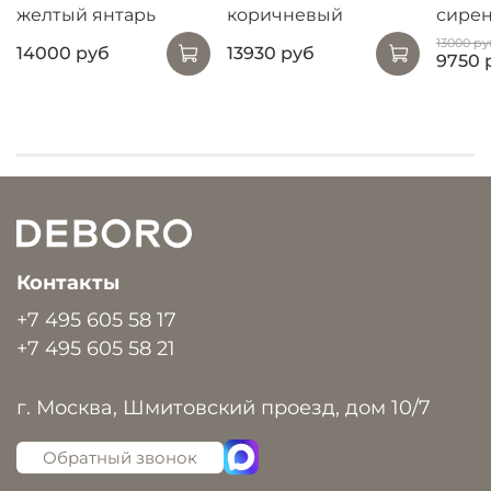
желтый янтарь
коричневый
сирен
13000 ру
14000 руб
13930 руб
9750 
Контакты
+7 495 605 58 17
+7 495 605 58 21
г. Москва, Шмитовский проезд, дом 10/7
Обратный звонок