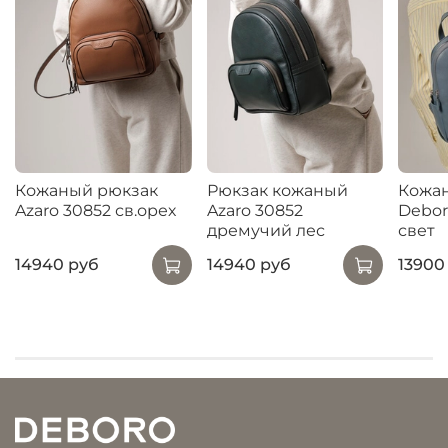
Кожаный рюкзак
Рюкзак кожаный
Кожа
Azaro 30852 св.орех
Azaro 30852
Debor
дремучий лес
свет
14940 руб
14940 руб
13900