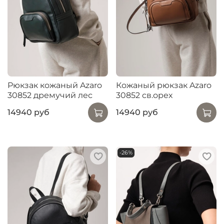
Рюкзак кожаный Azaro
Кожаный рюкзак Azaro
30852 дремучий лес
30852 св.орех
14940 руб
14940 руб
-26%