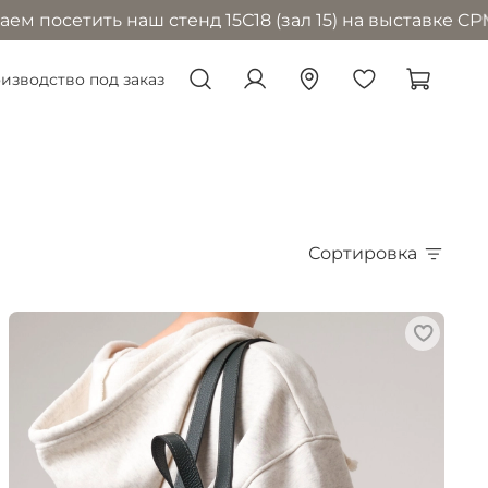
тить наш стенд 15С18 (зал 15) на выставке CPM в Мос
изводство под заказ
Сортировка