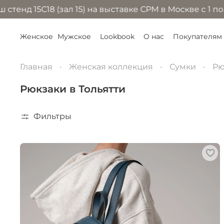
5С18 (зал 15) на выставке CPM в Москве с 1 по 4 сен
Женское
Мужское
Lookbook
О нас
Покупателям
Главная
Женская коллекция
Сумки
Рю
Рюкзаки в Тольятти
Фильтры