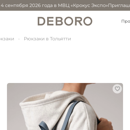
тября 2026 года в МВЦ «Крокус Экспо»
Приглашаем посе
Про
кзаки
Рюкзаки в Тольятти