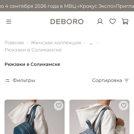
 4 сентября 2026 года в МВЦ «Крокус Экспо»
Приглашае
Главная
Женская коллекция
...
Рюкзаки в Соликамске
Рюкзаки в Соликамске
Фильтры
Сортировка