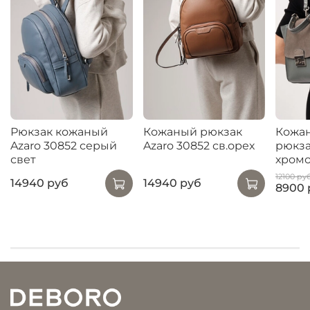
Рюкзак кожаный
Кожаный рюкзак
Кожан
Azaro 30852 серый
Azaro 30852 св.орех
рюкза
свет
хром
12100 ру
14940 руб
14940 руб
8900 