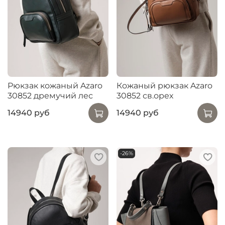
Рюкзак кожаный Azaro
Кожаный рюкзак Azaro
30852 дремучий лес
30852 св.орех
14940 руб
14940 руб
-26%