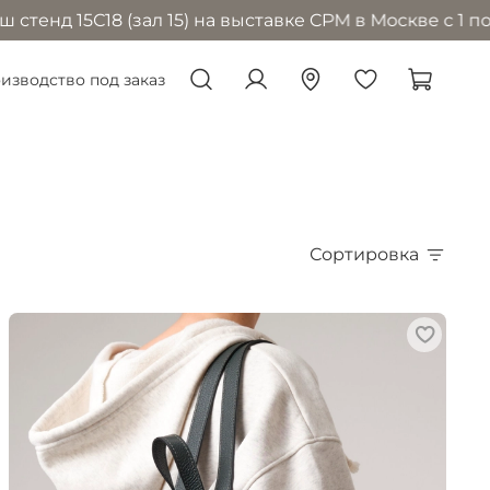
5С18 (зал 15) на выставке CPM в Москве с 1 по 4 сен
изводство под заказ
Сортировка