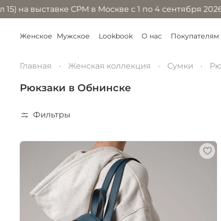
 выставке CPM в Москве с 1 по 4 сентября 2026 года 
Женское
Мужское
Lookbook
О нас
Покупателям
Главная
Женская коллекция
Сумки
Рю
Рюкзаки в Обнинске
Фильтры