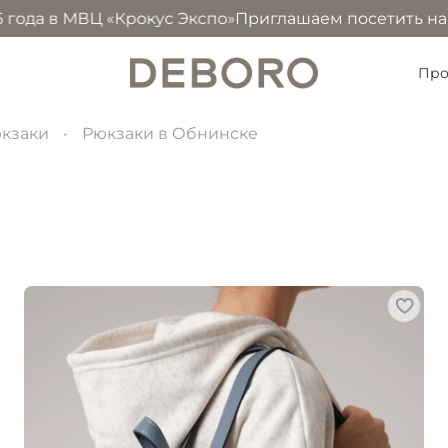
в МВЦ «Крокус Экспо»
Приглашаем посетить наш стенд 1
Про
кзаки
Рюкзаки в Обнинске