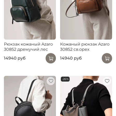
Рюкзак кожаный Azaro
Кожаный рюкзак Azaro
30852 дремучий лес
30852 св.орех
14940 руб
14940 руб
-26%