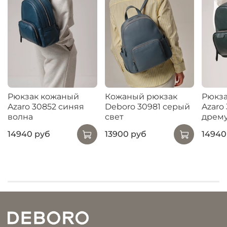
Рюкзак кожаный
Кожаный рюкзак
Рюкз
Azaro 30852 синяя
Deboro 30981 серый
Azaro
волна
свет
дрему
14940 руб
13900 руб
14940