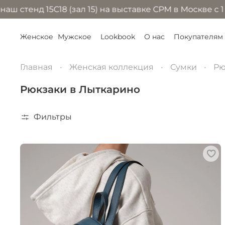
д 15С18 (зал 15) на выставке CPM в Москве с 1 по 4 
Женское
Мужское
Lookbook
О нас
Покупателям
Главная
Женская коллекция
Сумки
Рю
Рюкзаки в Лыткарино
Фильтры