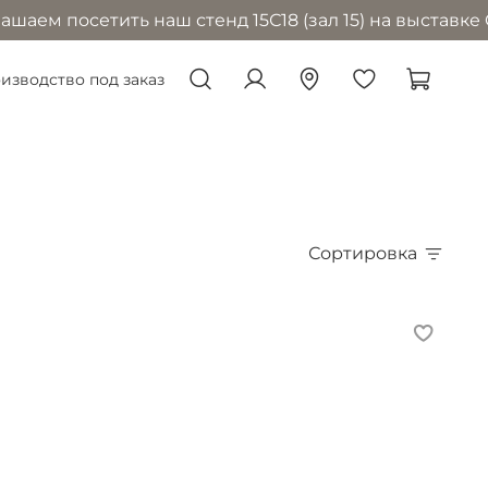
осетить наш стенд 15С18 (зал 15) на выставке CPM в 
изводство под заказ
Сортировка