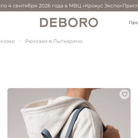
сентября 2026 года в МВЦ «Крокус Экспо»
Приглашаем п
Про
кзаки
Рюкзаки в Лыткарино