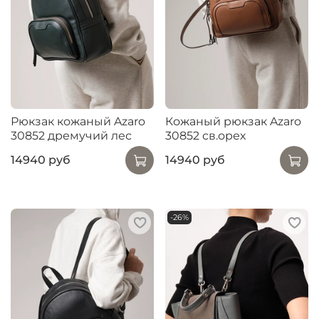
Рюкзак кожаный Azaro
Кожаный рюкзак Azaro
30852 дремучий лес
30852 св.орех
14940 руб
14940 руб
-26%