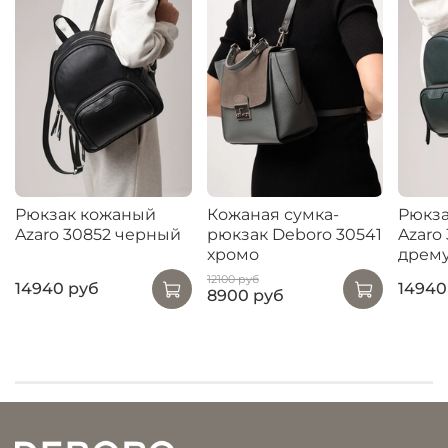
Рюкзак кожаный
Кожаная сумка-
Рюкз
Azaro 30852 черный
рюкзак Deboro 30541
Azaro
хромо
дрему
12100 руб
14940 руб
14940
8900 руб