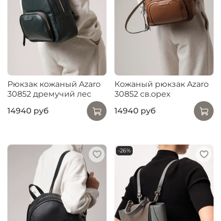
Рюкзак кожаный Azaro
Кожаный рюкзак Azaro
30852 дремучий лес
30852 св.орех
14940 руб
14940 руб
-26%