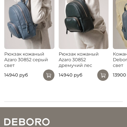
Рюкзак кожаный
Рюкзак кожаный
Кожа
Azaro 30852 серый
Azaro 30852
Debor
свет
дремучий лес
свет
14940 руб
14940 руб
13900