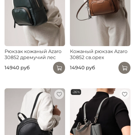
Рюкзак кожаный Azaro
Кожаный рюкзак Azaro
30852 дремучий лес
30852 св.орех
14940 руб
14940 руб
-26%