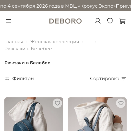
о 4 сентября 2026 года в МВЦ «Крокус Экспо»
Приглаша
Главная
Женская коллекция
...
Рюкзаки в Белебее
Рюкзаки в Белебее
Фильтры
Сортировка