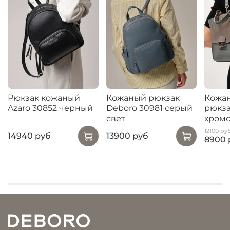
Рюкзак кожаный
Кожаный рюкзак
Кожан
Azaro 30852 черный
Deboro 30981 серый
рюкза
свет
хром
12100 ру
14940 руб
13900 руб
8900 