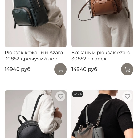
Рюкзак кожаный Azaro
Кожаный рюкзак Azaro
30852 дремучий лес
30852 св.орех
14940 руб
14940 руб
-26%