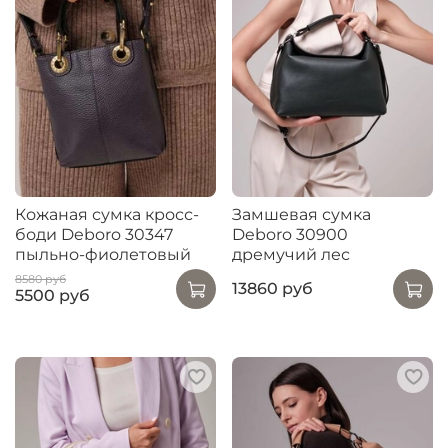
Кожаная сумка кросс-
Замшевая сумка
боди Deboro 30347
Deboro 30900
пыльно-фиолетовый
дремучий лес
8580 руб
13860 руб
5500 руб