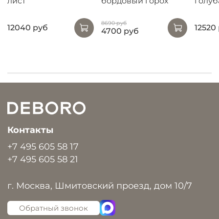
лист
бордовый горох
голуб
8690 руб
12040 руб
12520
4700 руб
Контакты
+7 495 605 58 17
+7 495 605 58 21
г. Москва, Шмитовский проезд, дом 10/7
Обратный звонок