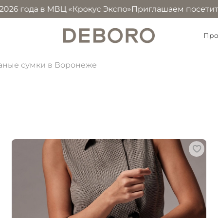
 в МВЦ «Крокус Экспо»
Приглашаем посетить наш стенд 
Про
аные сумки в Воронеже