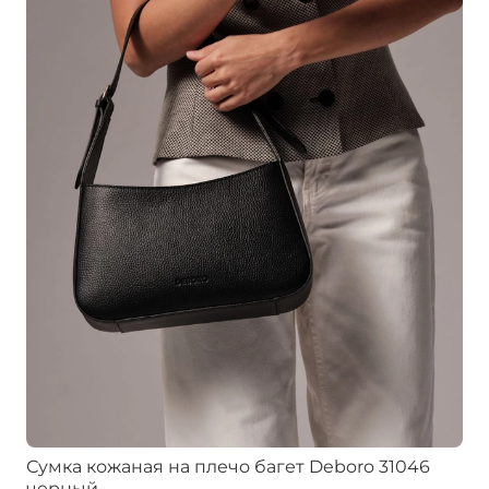
Сумка кожаная на плечо багет Deboro 31046
черный