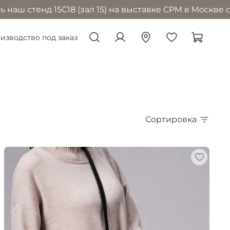
15С18 (зал 15) на выставке CPM в Москве с 1 по 4 се
изводство под заказ
Сортировка