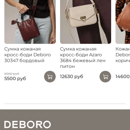
Сумка кожаная
Сумка кожаная
Кожан
кросс-боди Deboro
кросс-боди Azaro
Debor
30347 бордовый
3684 бежевый лен
кори
питон
8580 руб
12630 руб
14600
5500 руб